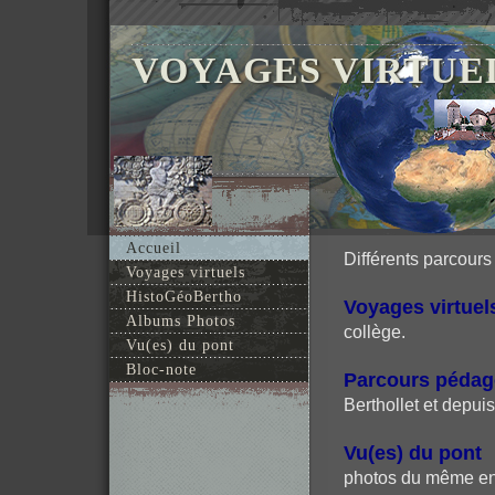
VOYAGES VIRTUE
Accueil
Différents parcours
Voyages virtuels
HistoGéoBertho
Voyages virtuel
Albums Photos
collège.
Vu(es) du pont
Bloc-note
Parcours pédag
Berthollet et depui
Vu(es) du pont
o
photos du même end