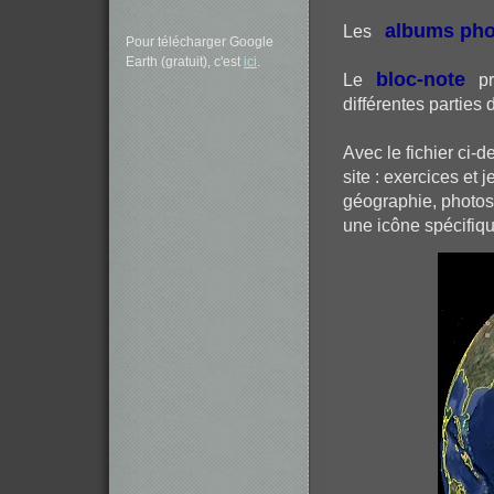
albums pho
Les
Pour télécharger Google
Earth (gratuit), c'est
ici
.
bloc-note
Le
pré
différentes parties 
Avec le fichier ci-
site : exercices et
géographie, photos
une icône spécifiqu